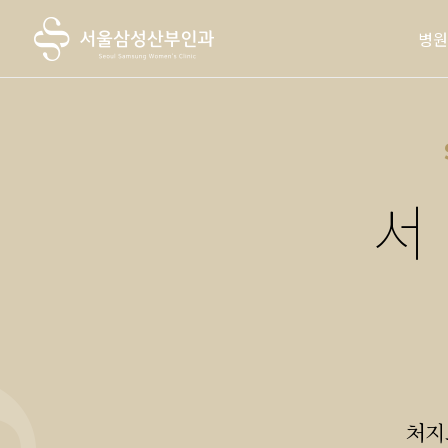
병원
서
처지